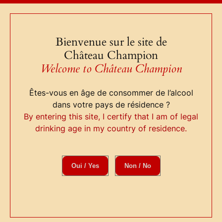
Aller
au
contenu
Bienvenue sur le site de
Château Champion
Boutique
F.A.Q
Welcome to Château Champion
Infos
Contact
Êtes-vous en âge de consommer de l’alcool
dans votre pays de résidence ?
By entering this site, I certify that I am of legal
drinking age in my country of residence.
Château Haute-
Terrasse
Oui / Yes
Non / No