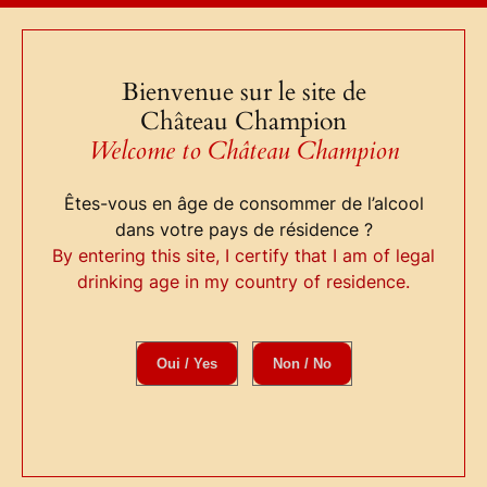
Aller
au
contenu
Bienvenue sur le site de
Château Champion
Boutique
F.A.Q
Welcome to Château Champion
Infos
Contact
Êtes-vous en âge de consommer de l’alcool
dans votre pays de résidence ?
By entering this site, I certify that I am of legal
drinking age in my country of residence.
Visites classiques /
Classic tours
Oui / Yes
Non / No