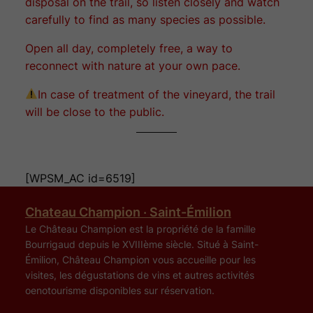
disposal on the trail, so listen closely and watch
carefully to find as many species as possible.
Open all day, completely free, a way to
reconnect with nature at your own pace.
In case of treatment of the vineyard, the trail
will be close to the public.
[WPSM_AC id=6519]
Chateau Champion · Saint-Émilion
Le Château Champion est la propriété de la famille
Bourrigaud depuis le XVIIIème siècle. Situé à Saint-
Émilion, Château Champion vous accueille pour les
visites, les dégustations de vins et autres activités
oenotourisme disponibles sur réservation.