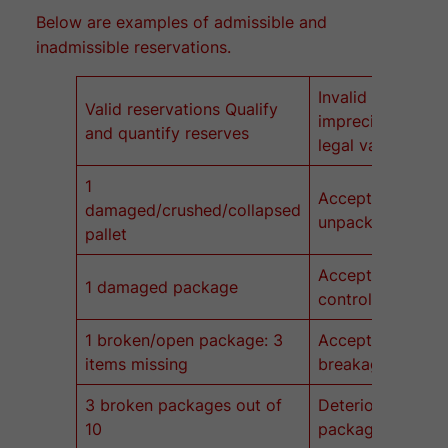
Below are examples of admissible and
inadmissible reservations.
Invalid reservati
Valid reservations Qualify
imprecise notice
and quantify reserves
legal value.
1
Accepted subject
damaged/crushed/collapsed
unpacking
pallet
Accepted subject
1 damaged package
control
1 broken/open package: 3
Accepted subject
items missing
breakage or miss
3 broken packages out of
Deteriorated/d
10
package