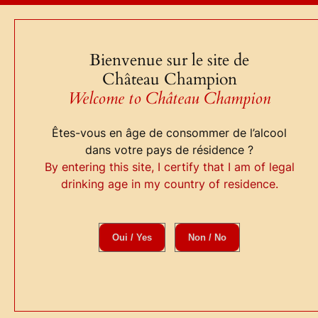
Aller
au
contenu
Bienvenue sur le site de
Château Champion
Boutique
F.A.Q
Welcome to Château Champion
Infos
Contact
Êtes-vous en âge de consommer de l’alcool
dans votre pays de résidence ?
By entering this site, I certify that I am of legal
drinking age in my country of residence.
Conditions générales
de vente & Mentions
Oui / Yes
Non / No
légales