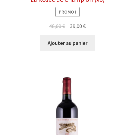
PROMO !
Le
Le
48,00
€
39,00
€
prix
prix
Ajouter au panier
initial
actuel
était :
est :
48,00 €.
39,00 €.