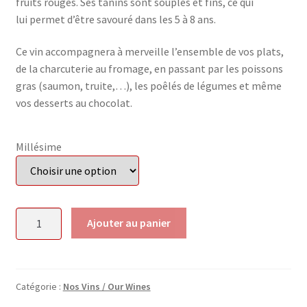
fruits rouges. Ses tanins sont souples et fins, ce qui
lui permet d’être savouré dans les 5 à 8 ans.
Ce vin accompagnera à merveille l’ensemble de vos plats,
de la charcuterie au fromage, en passant par les poissons
gras (saumon, truite,…), les poêlés de légumes et même
vos desserts au chocolat.
Millésime
quantité
Ajouter au panier
de
Château
Haute-
Terrasse
Catégorie :
Nos Vins / Our Wines