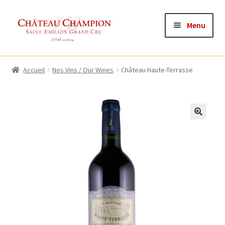
Aller
Aller
Menu
à
au
la
contenu
Accueil
navigation
Accueil
Nos Vins / Our Wines
Château Haute-Terrasse
Mon compte
Panier
Validation de la commande